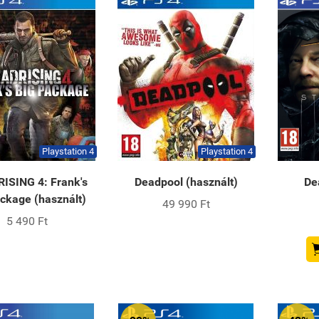
Playstation 4
Playstation 4
ISING 4: Frank's
Deadpool (használt)
De
ckage (használt)
49 990 Ft
5 490 Ft