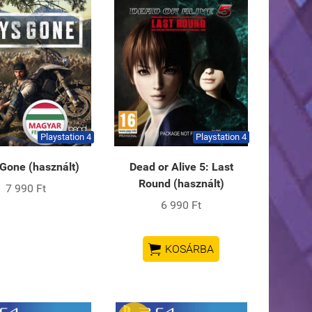
Playstation 4
Playstation 4
Gone (használt)
Dead or Alive 5: Last
Round (használt)
7 990 Ft
6 990 Ft

KOSÁRBA