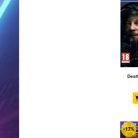
Deat
-17%