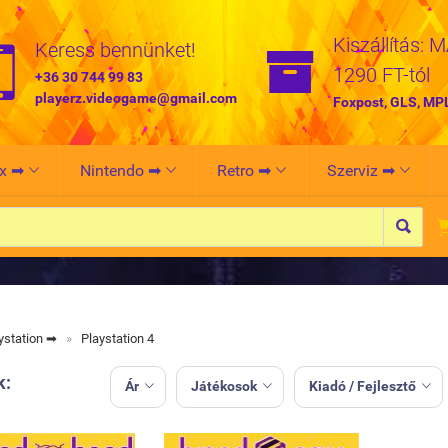
Kiszállítás: 


Keress bennünket!
1290 FT-tól
+36 30 744 99 83
playerz.videogame@gmail.com
Foxpost, GLS, MP
x ➡
Nintendo ➡
Retro ➡
Szerviz ➡





ystation ➡
»
Playstation 4
k:
Ár
Játékosok
Kiadó / Fejlesztő


