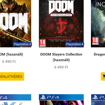
Playstation 4
Playstation 4
OM (használt)
DOOM Slayers Collection
Dragon
(használt)
6 490 Ft
6 490 Ft
ÁNLATKÉRÉS