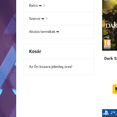
Retro ➡

Szerviz ➡

Akciós termékek ➡
Kosár
Dark So
Az Ön kosara jelenleg üres!