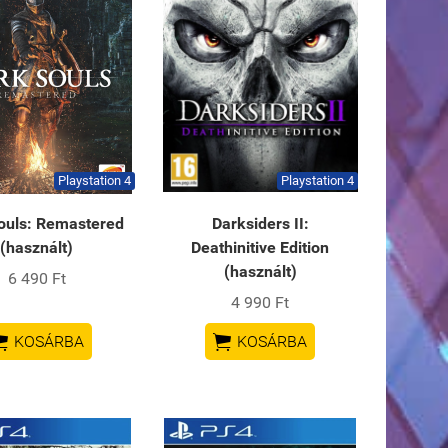
Playstation 4
Playstation 4
ouls: Remastered
Darksiders II:
(használt)
Deathinitive Edition
(használt)
6 490 Ft
4 990 Ft


KOSÁRBA
KOSÁRBA