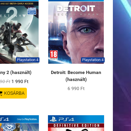
Playstation 4
Playstation 4
iny 2 (használt)
Detroit: Become Human
(használt)
90 Ft
1 990 Ft
6 990 Ft

KOSÁRBA