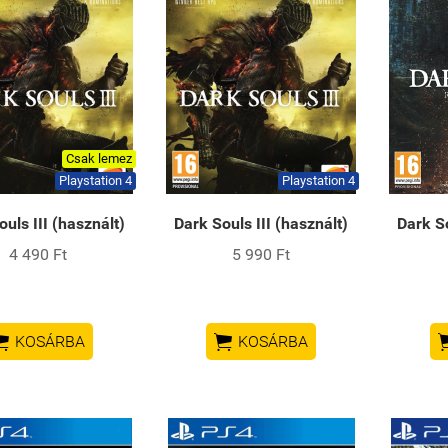
Csak lemez
Playstation 4
Playstation 4
uls III (használt)
Dark Souls III (használt)
Dark S
4 490 Ft
5 990 Ft


KOSÁRBA
KOSÁRBA