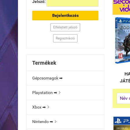
Jelszó:
Bejelentkezés
Elfelejtett jelszó
Regisztráció
Termékek
HA
Gépcsomagok ➡
JÁT
Playstation ➡

Xbox ➡

Nintendo ➡
