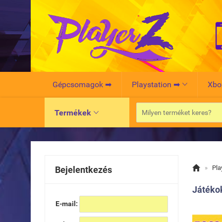
Gépcsomagok ➡
Playstation ➡
Xbo

Termékek


»
Pla
Bejelentkezés
Játéko
E-mail: