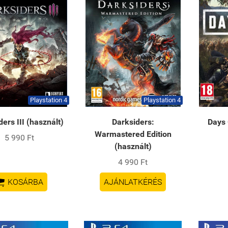
Playstation 4
Playstation 4
ers III (használt)
Darksiders:
Days 
Warmastered Edition
5 990 Ft
(használt)
4 990 Ft

KOSÁRBA
AJÁNLATKÉRÉS