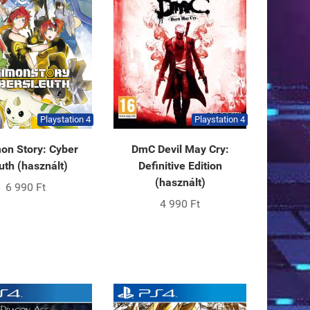
Playstation 4
Playstation 4
on Story: Cyber
DmC Devil May Cry:
uth (használt)
Definitive Edition
(használt)
6 990 Ft
4 990 Ft