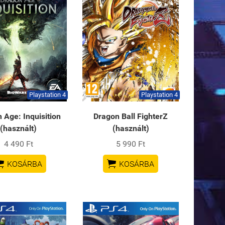
Playstation 4
Playstation 4
 Age: Inquisition
Dragon Ball FighterZ
(használt)
(használt)
4 490 Ft
5 990 Ft


KOSÁRBA
KOSÁRBA