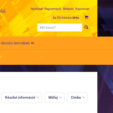
Nyitólap
Regisztráció
Belépés
Kapcsolat
MÁR

Az Ön kosara
üres
.
L

Akciós termékek ➡


Az Ön kosara
üres
.
Készlet információ
Műfaj
Címke


