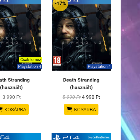
-17%
Csak lemez
Playstation 4
Playstation 4
ath Stranding
Death Stranding
(használt)
(használt)
3 990 Ft
5 990 Ft
4 990 Ft


KOSÁRBA
KOSÁRBA