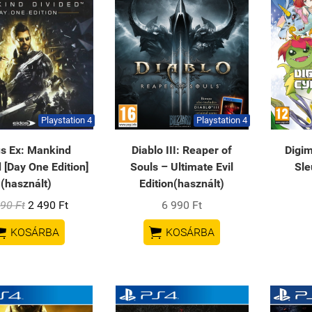
Playstation 4
Playstation 4
s Ex: Mankind
Diablo III: Reaper of
Digim
 [Day One Edition]
Souls – Ultimate Evil
Sle
(használt)
Edition(használt)
90 Ft
2 490 Ft
6 990 Ft


KOSÁRBA
KOSÁRBA