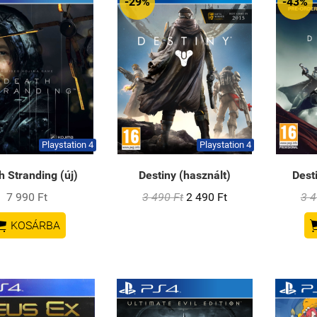
-29%
-43%
Playstation 4
Playstation 4
h Stranding (új)
Destiny (használt)
Dest
7 990 Ft
3 490 Ft
2 490 Ft
3 4

KOSÁRBA