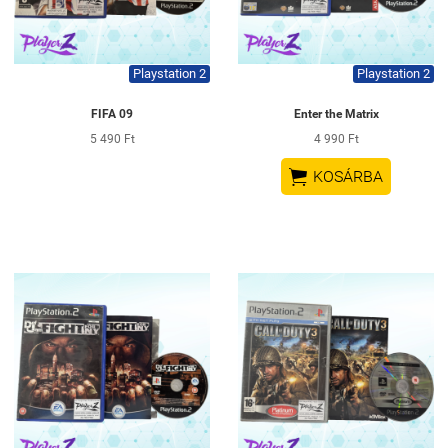
Playstation 2
Playstation 2
FIFA 09
Enter the Matrix
5 490 Ft
4 990 Ft

KOSÁRBA