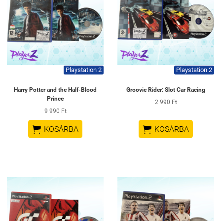
Playstation 2
Playstation 2
Harry Potter and the Half-Blood
Groovie Rider: Slot Car Racing
Prince
2 990 Ft
9 990 Ft


KOSÁRBA
KOSÁRBA