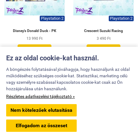
Playstation 2
Playstation 2
Disney's Donald Duck - PK
Crescent Suzuki Racing
13 990 Ft
3 490 Ft


KOSÁRBA
KOSÁRBA
Ez az oldal cookie-kat használ.
A böngészés folytatásával jóváhagyja, hogy használjunk az oldal
működéséhez szükséges cookie-kat. Statisztikai, marketing célú
vagy személyre szabással kapcsolatos cookie-kat csak az Ön
hozzájárulása után használunk.
Részletes adatkezelési tájékoztató »
Nem kötelezőek elutasítása
Elfogadom az összeset