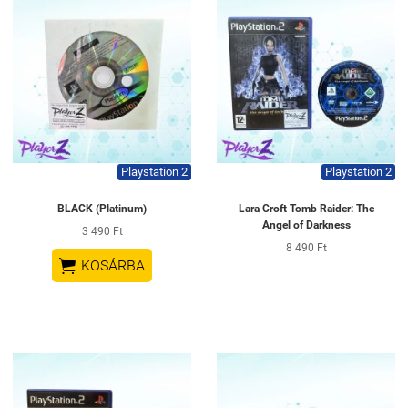
Playstation 2
Playstation 2
BLACK (Platinum)
Lara Croft Tomb Raider: The
Angel of Darkness
3 490 Ft
8 490 Ft

KOSÁRBA