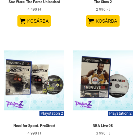
Star Wars: The Force Unleashed
The Sims 2
4 490 Ft
2 990 Ft


KOSÁRBA
KOSÁRBA
Playstation 2
Playstation 2
Need for Speed: ProStreet
NBA Live 08
4 990 Ft
3 990 Ft