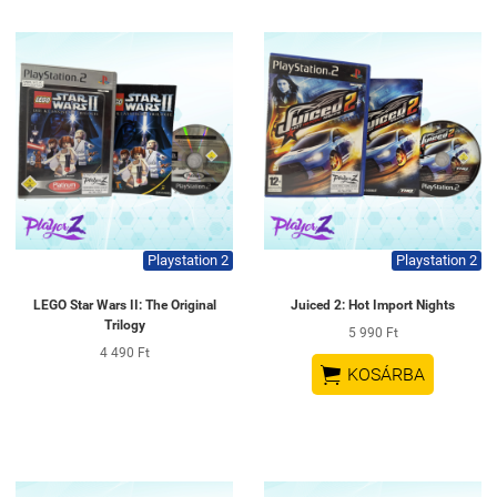
Playstation 2
Playstation 2
LEGO Star Wars II: The Original
Juiced 2: Hot Import Nights
Trilogy
5 990 Ft
4 490 Ft

KOSÁRBA