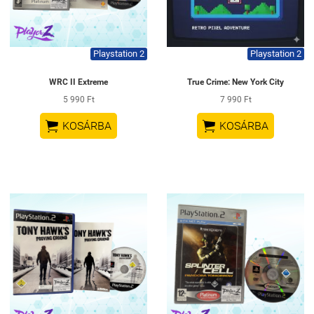
Playstation 2
Playstation 2
WRC II Extreme
True Crime: New York City
5 990 Ft
7 990 Ft


KOSÁRBA
KOSÁRBA