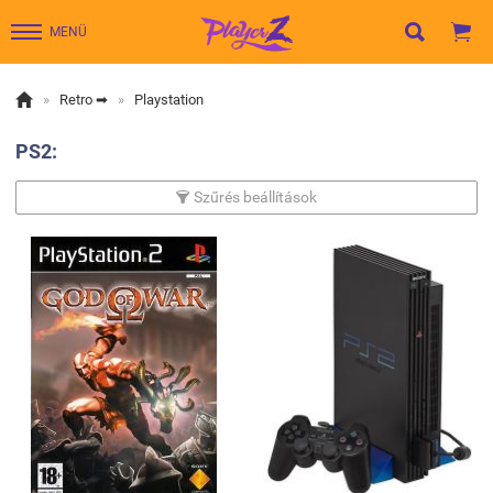


MENÜ

»
Retro ➡
»
Playstation
PS2:
Szűrés beállítások
