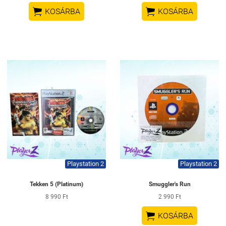


KOSÁRBA
KOSÁRBA
Playstation 2
Playstation 2
Tekken 5 (Platinum)
Smuggler's Run
8 990 Ft
2 990 Ft

KOSÁRBA