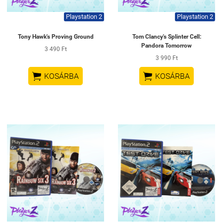
Playstation 2
Playstation 2
Tony Hawk's Proving Ground
Tom Clancy's Splinter Cell:
Pandora Tomorrow
3 490 Ft
3 990 Ft


KOSÁRBA
KOSÁRBA