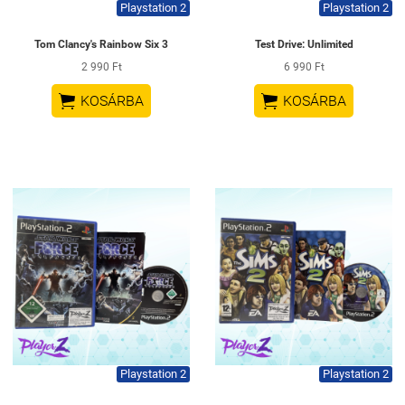
Playstation 2
Playstation 2
Tom Clancy's Rainbow Six 3
Test Drive: Unlimited
2 990 Ft
6 990 Ft


KOSÁRBA
KOSÁRBA
Playstation 2
Playstation 2