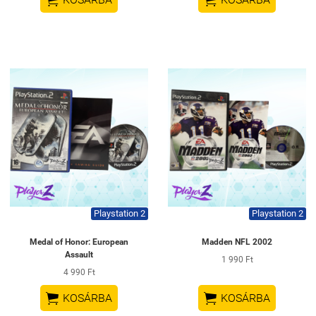


Playstation 2
Playstation 2
Medal of Honor: European
Madden NFL 2002
Assault
1 990 Ft
4 990 Ft


KOSÁRBA
KOSÁRBA