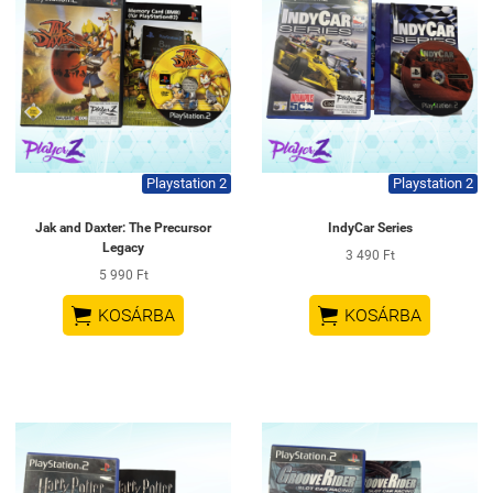
Playstation 2
Playstation 2
Jak and Daxter: The Precursor
IndyCar Series
Legacy
3 490 Ft
5 990 Ft


KOSÁRBA
KOSÁRBA