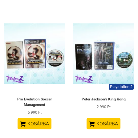
Playstation 2
Pro Evolution Soccer
Peter Jackson's King Kong
Management
2 990 Ft
5 990 Ft


KOSÁRBA
KOSÁRBA