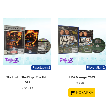
Playstation 2
Playstation 2
The Lord of the Rings: The Third
LMA Manager 2003
Age
2 990 Ft
2 990 Ft

KOSÁRBA