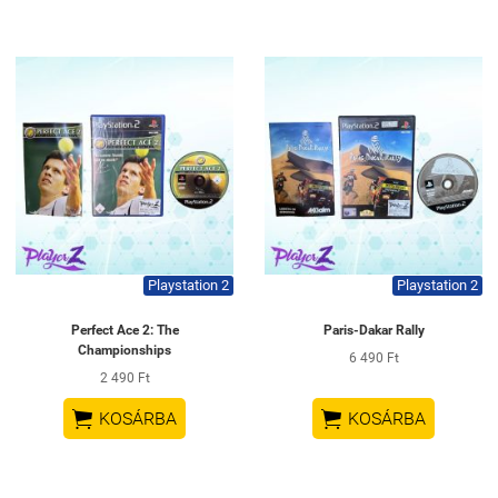
Playstation 2
Playstation 2
Perfect Ace 2: The
Paris-Dakar Rally
Championships
6 490 Ft
2 490 Ft


KOSÁRBA
KOSÁRBA