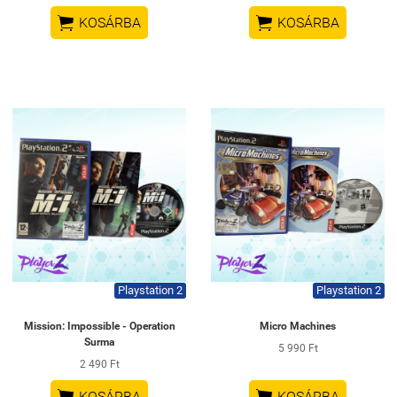


KOSÁRBA
KOSÁRBA
Playstation 2
Playstation 2
Mission: Impossible - Operation
Micro Machines
Surma
5 990 Ft
2 490 Ft
KOSÁRBA
KOSÁRBA