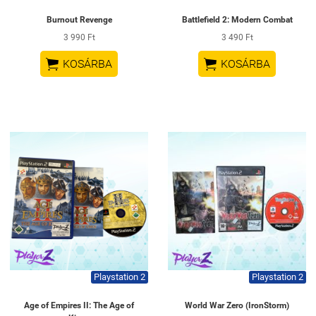
Burnout Revenge
Battlefield 2: Modern Combat
3 990 Ft
3 490 Ft


KOSÁRBA
KOSÁRBA
Playstation 2
Playstation 2
Age of Empires II: The Age of
World War Zero (IronStorm)