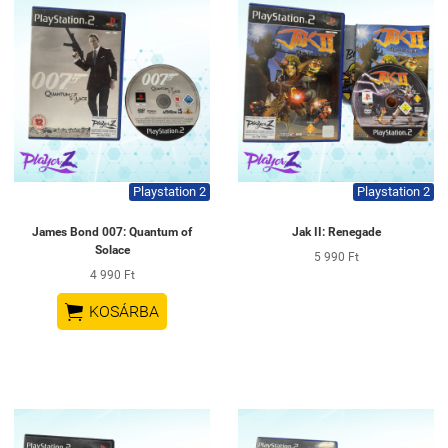
Playstation 2
Playstation 2
James Bond 007: Quantum of
Jak II: Renegade
Solace
5 990 Ft
4 990 Ft

KOSÁRBA