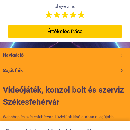
playerz.hu





Értékelés írása
Navigáció

Saját fiók

Videójáték, konzol bolt és szerviz
Székesfehérvár
Webshop és székesfehérvár -i üzletünk kínálatában a legújabb
konzolok, játékok és kiegészítők várnak. PlayStation, Xbox, Nintendo
– nálunk minden gamer megtalálja a számítását. Szakértő