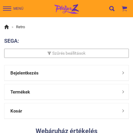


MENÜ

»
Retro
SEGA:
Szűrés beállítások

Bejelentkezés

Termékek

Kosár

Webáruház értékelés