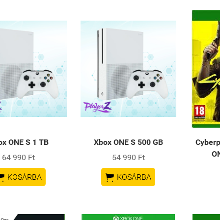
ox ONE S 1 TB
Xbox ONE S 500 GB
Cyberp
ON
64 990 Ft
54 990 Ft


KOSÁRBA
KOSÁRBA