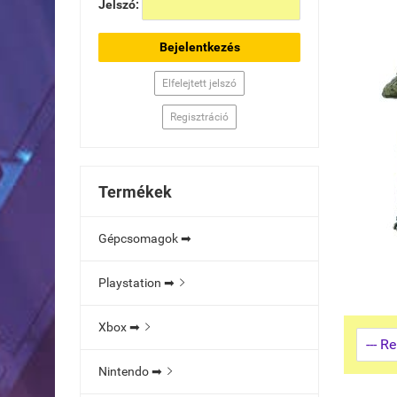
Jelszó:
Bejelentkezés
Elfelejtett jelszó
Regisztráció
Termékek
Gépcsomagok ➡
Playstation ➡

Xbox ➡

Nintendo ➡
