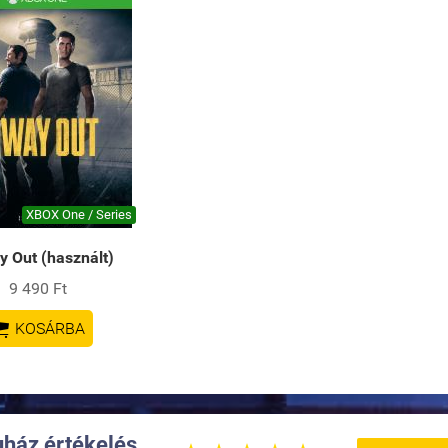
XBOX One / Series
 Out (használt)
9 490 Ft

KOSÁRBA
ház értékelés