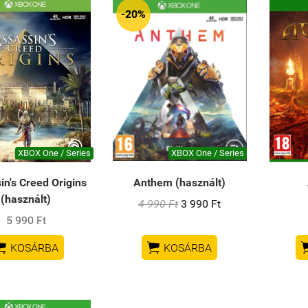
-20%
XBOX One / Series
XBOX One / Series
in's Creed Origins
Anthem (használt)
(használt)
4 990 Ft
3 990 Ft
5 990 Ft


KOSÁRBA
KOSÁRBA