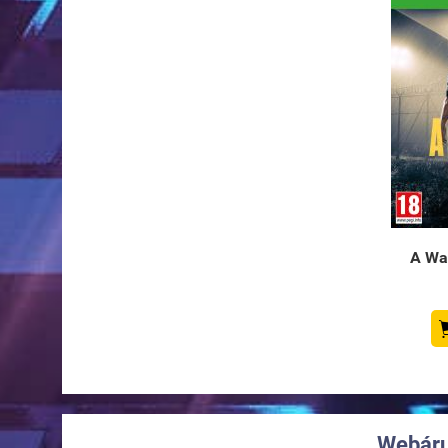
A Way
Webáru