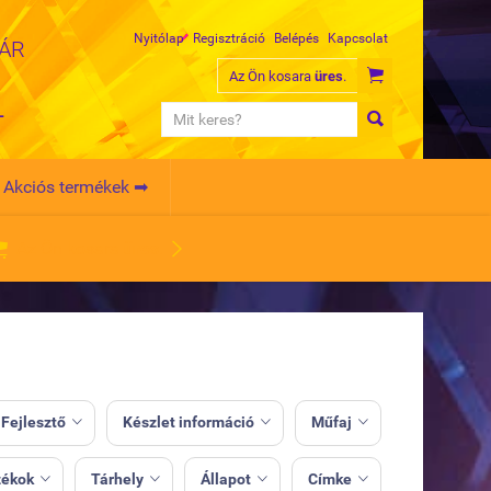
Nyitólap
Regisztráció
Belépés
Kapcsolat
MÁR

Az Ön kosara
üres
.
L

Akciós termékek ➡


Az Ön kosara
üres
.
 Fejlesztő
Készlet információ
Műfaj



zékok
Tárhely
Állapot
Címke



