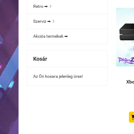
Retro ➡

Szerviz ➡

Akciós termékek ➡
Kosár
Az Ön kosara jelenleg üres!
Xbo