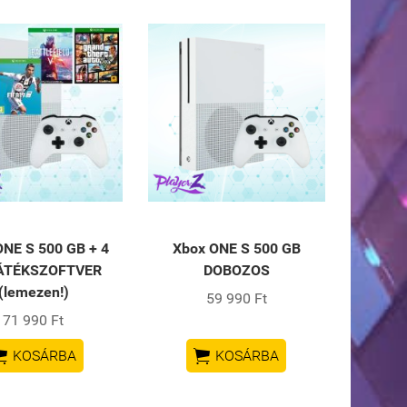
ONE S 500 GB + 4
Xbox ONE S 500 GB
ÁTÉKSZOFTVER
DOBOZOS
(lemezen!)
59 990 Ft
71 990 Ft


KOSÁRBA
KOSÁRBA