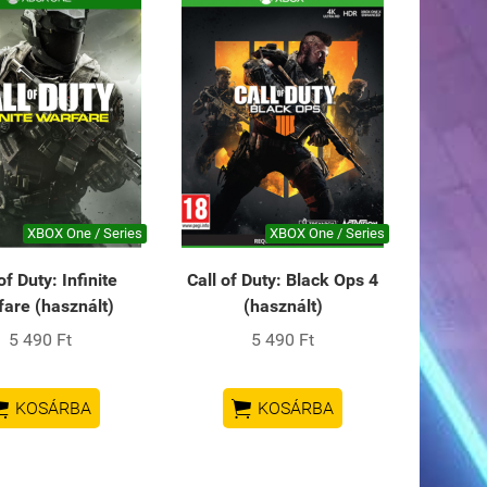
XBOX One / Series
XBOX One / Series
of Duty: Infinite
Call of Duty: Black Ops 4
are (használt)
(használt)
5 490 Ft
5 490 Ft


KOSÁRBA
KOSÁRBA