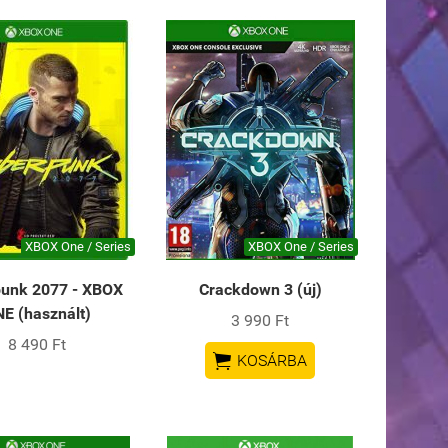
XBOX One / Series
XBOX One / Series
unk 2077 - XBOX
Crackdown 3 (új)
E (használt)
3 990 Ft
8 490 Ft

KOSÁRBA