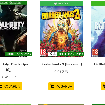
XBOX One / Series
XBOX One / Series
f Duty: Black Ops
Borderlands 3 (használt)
Battle
(új)
4 490 Ft
6 490 Ft


KOSÁRBA
KOSÁRBA