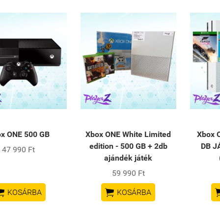
x ONE 500 GB
Xbox ONE White Limited
Xbox 
edition - 500 GB + 2db
DB J
47 990 Ft
ajándék játék
59 990 Ft


KOSÁRBA
KOSÁRBA