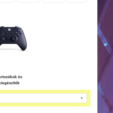
artozékok és
kiegészítők