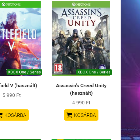
XBOX One / Series
XBOX One / Series
field V (használt)
Assassin's Creed Unity
(használt)
5 990 Ft
4 990 Ft


KOSÁRBA
KOSÁRBA