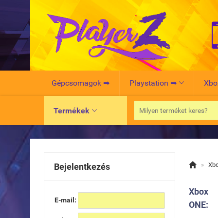
Gépcsomagok ➡
Playstation ➡
Xbo

Termékek


»
Xb
Bejelentkezés
Xbox
E-mail:
ONE: