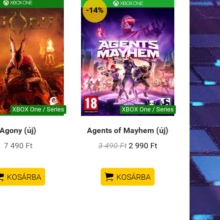
-14%
XBOX One / Series
XBOX One / Series
Agony (új)
Agents of Mayhem (új)
7 490 Ft
3 490 Ft
2 990 Ft


KOSÁRBA
KOSÁRBA