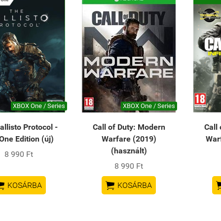
XBOX One / Series
XBOX One / Series
llisto Protocol -
Call of Duty: Modern
Call 
One Edition (új)
Warfare (2019)
Warf
(használt)
8 990 Ft
8 990 Ft


KOSÁRBA
KOSÁRBA