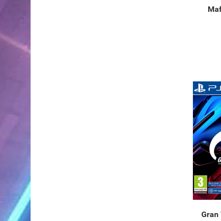
Maf
Gran 