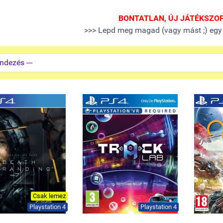
BONTATLAN, ÚJ JÁTÉKSZO
>>> Lepd meg magad (vagy mást ;) egy
Csak lemez
Playstation 4
Playstation 4