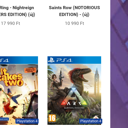
Ring - Nightreign
Saints Row (NOTORIOUS
RS EDITION) (új)
EDITION) - (új)
17 990 Ft
10 990 Ft
Playstation 4
Playstation 4