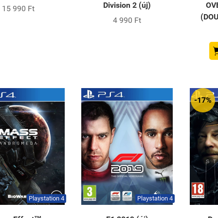
Division 2 (új)
OV
15 990 Ft
(DOU
4 990 Ft
-17%
Playstation 4
Playstation 4