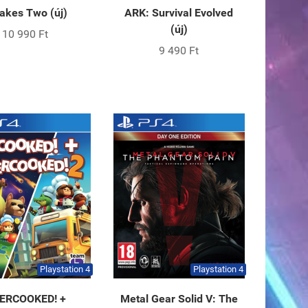
Takes Two (új)
ARK: Survival Evolved
(új)
10 990 Ft
9 490 Ft
Playstation 4
Playstation 4
ERCOOKED! +
Metal Gear Solid V: The