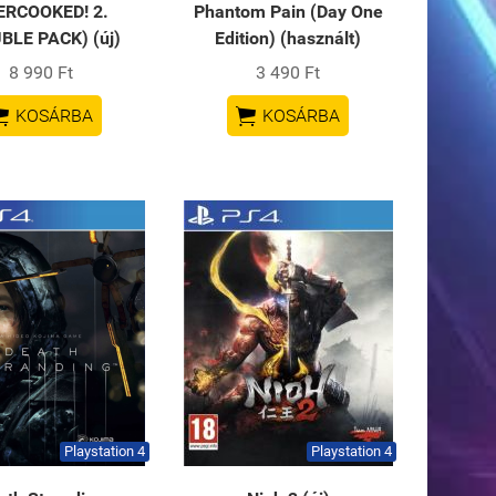
ERCOOKED! 2.
Phantom Pain (Day One
BLE PACK) (új)
Edition) (használt)
8 990 Ft
3 490 Ft


KOSÁRBA
KOSÁRBA
Playstation 4
Playstation 4