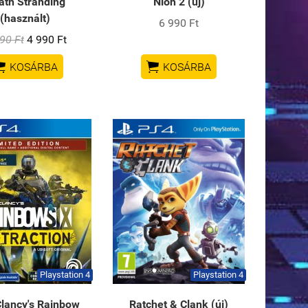
ath Stranding
Nioh 2 (új)
(használt)
6 990 Ft
90 Ft
4 990 Ft


KOSÁRBA
KOSÁRBA
Playstation 4
Playstation 4
lancy's Rainbow
Ratchet & Clank (új)