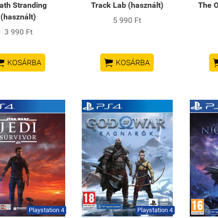
ath Stranding
Track Lab (használt)
The O
(használt)
5 990 Ft
3 990 Ft


KOSÁRBA
KOSÁRBA
Playstation 4
Playstation 4