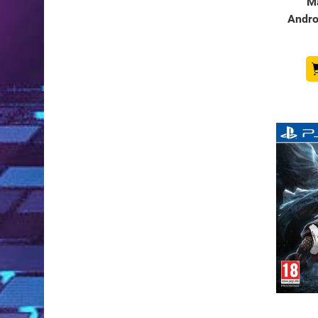
M
Andro