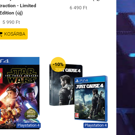
traction - Limited
6 490 Ft
Edition (új)
5 990 Ft

KOSÁRBA
-10%
Playstation 4
Playstation 4