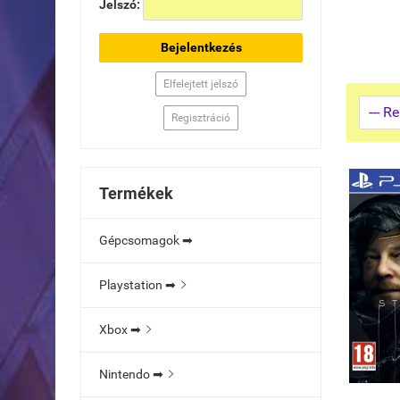
Jelszó:
Bejelentkezés
Elfelejtett jelszó
Regisztráció
Termékek
Gépcsomagok ➡
Playstation ➡

Xbox ➡

Nintendo ➡
