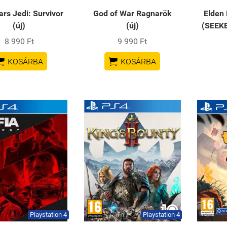
ars Jedi: Survivor
God of War Ragnarök
Elden 
(új)
(új)
(SEEKE
8 990 Ft
9 990 Ft


KOSÁRBA
KOSÁRBA
Playstation 4
Playstation 4