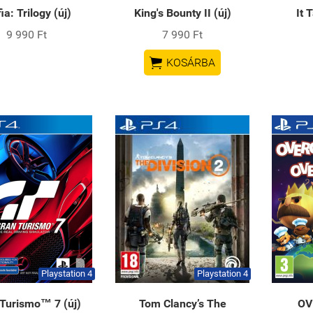
ia: Trilogy (új)
King's Bounty II (új)
It 
9 990 Ft
7 990 Ft

KOSÁRBA
Playstation 4
Playstation 4
Turismo™ 7 (új)
Tom Clancy’s The
OV