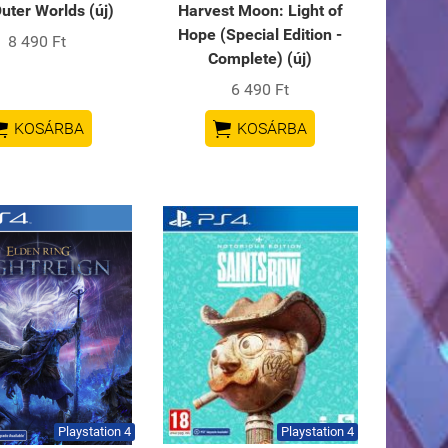
uter Worlds (új)
Harvest Moon: Light of
Hope (Special Edition -
8 490 Ft
Complete) (új)
6 490 Ft


KOSÁRBA
KOSÁRBA
Playstation 4
Playstation 4