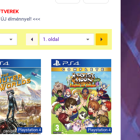
FTVEREK
 ÚJ élménnyel! <<<


Playstation 4
Playstation 4