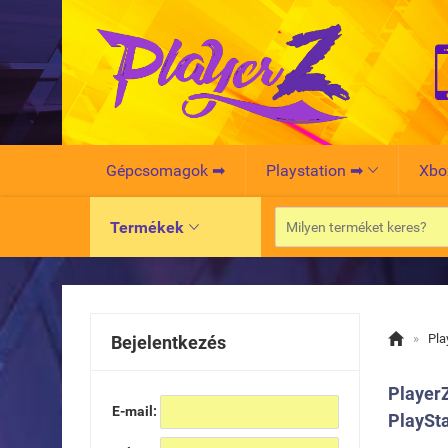
Gépcsomagok ➡
Playstation ➡
Xbo

Termékek


»
Pla
Bejelentkezés
Player
E-mail:
PlaySta