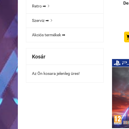
De
Retro ➡

Szerviz ➡

Akciós termékek ➡
Kosár
Az Ön kosara jelenleg üres!