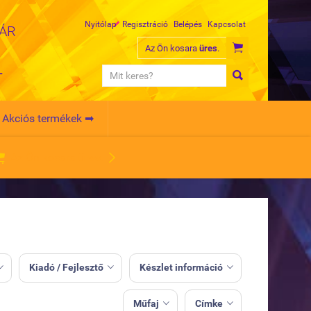
Nyitólap
Regisztráció
Belépés
Kapcsolat
MÁR

Az Ön kosara
üres
.
L

Akciós termékek ➡


Az Ön kosara
üres
.
Kiadó / Fejlesztő
Készlet információ



Műfaj
Címke

