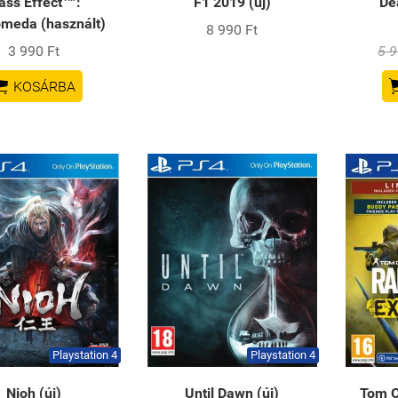
ass Effect™:
F1 2019 (új)
De
meda (használt)
8 990 Ft
3 990 Ft
5 9

KOSÁRBA
Playstation 4
Playstation 4
Nioh (új)
Until Dawn (új)
Tom C