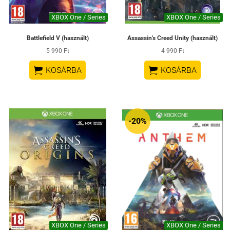
XBOX One / Series
XBOX One / Series
Battlefield V (használt)
Assassin's Creed Unity (használt)
5 990 Ft
4 990 Ft


KOSÁRBA
KOSÁRBA
-20%
XBOX One / Series
XBOX One / Series