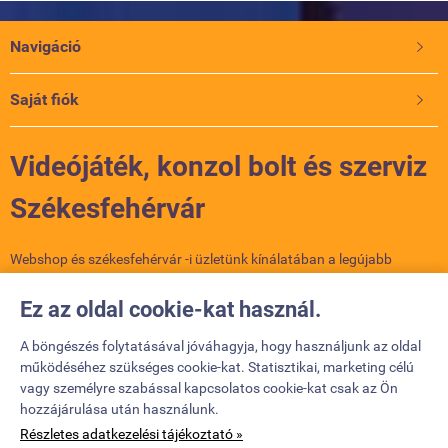
Navigáció

Saját fiók

Videójáték, konzol bolt és szerviz
Székesfehérvár
Webshop és székesfehérvár -i üzletünk kínálatában a legújabb
konzolok, játékok és kiegészítők várnak. PlayStation, Xbox, Nintendo
– nálunk minden gamer megtalálja a számítását. Szakértő
Ez az oldal cookie-kat használ.
csapatunk segít a választásban, és szervizünkben a meghibásodott
konzolokat is megjavítjuk. Látogass el hozzánk, vagy rendelj online!
A böngészés folytatásával jóváhagyja, hogy használjunk az oldal
működéséhez szükséges cookie-kat. Statisztikai, marketing célú
vagy személyre szabással kapcsolatos cookie-kat csak az Ön
Elérhetőségek

hozzájárulása után használunk.
Részletes adatkezelési tájékoztató »