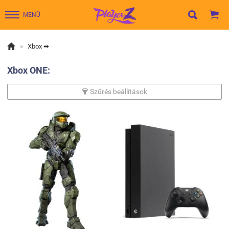


MENÜ

»
Xbox ➡
Xbox ONE:
Szűrés beállítások
