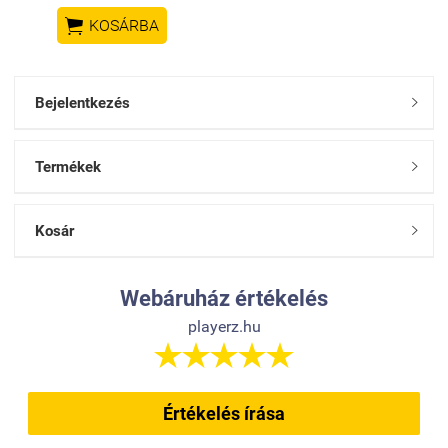

KOSÁRBA
Bejelentkezés

Termékek

Kosár

Webáruház értékelés
playerz.hu





Értékelés írása