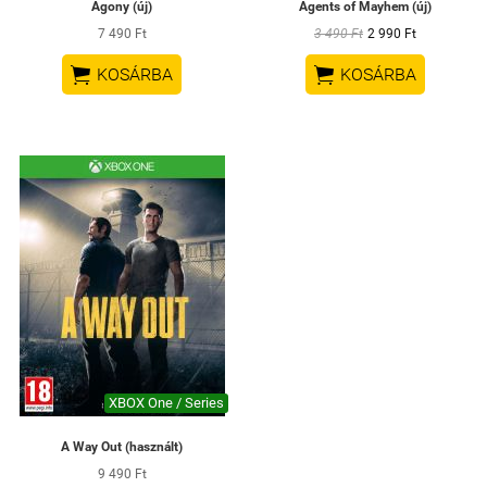
Agony (új)
Agents of Mayhem (új)
7 490 Ft
3 490 Ft
2 990 Ft


KOSÁRBA
KOSÁRBA
XBOX One / Series
A Way Out (használt)
9 490 Ft