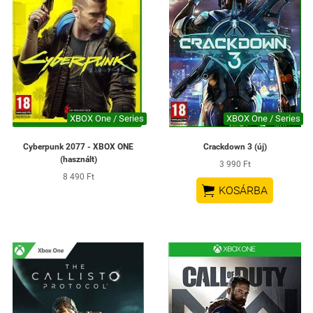
XBOX One / Series
XBOX One / Series
Cyberpunk 2077 - XBOX ONE
Crackdown 3 (új)
(használt)
3 990 Ft
8 490 Ft

KOSÁRBA