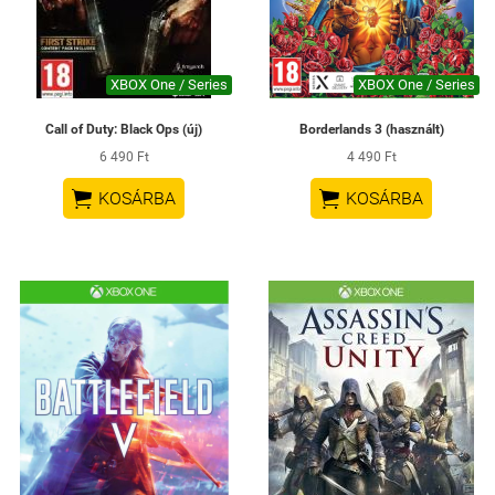
XBOX One / Series
XBOX One / Series
Call of Duty: Black Ops (új)
Borderlands 3 (használt)
6 490 Ft
4 490 Ft


KOSÁRBA
KOSÁRBA