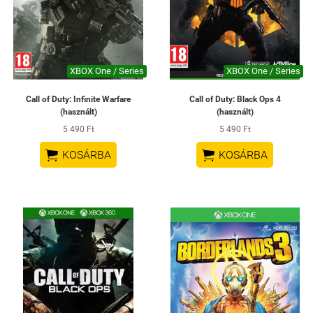
XBOX One / Series
XBOX One / Series
Call of Duty: Infinite Warfare
Call of Duty: Black Ops 4
(használt)
(használt)
5 490 Ft
5 490 Ft


KOSÁRBA
KOSÁRBA