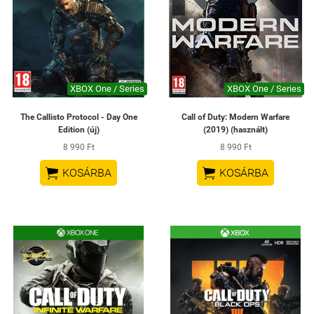
XBOX One / Series
XBOX One / Series
The Callisto Protocol - Day One
Call of Duty: Modern Warfare
Edition (új)
(2019) (használt)
8 990 Ft
8 990 Ft


KOSÁRBA
KOSÁRBA