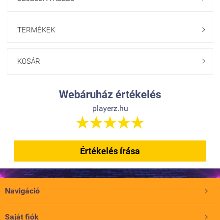
TERMÉKEK

KOSÁR

Webáruház értékelés
playerz.hu





Értékelés írása
Navigáció

Saját fiók
