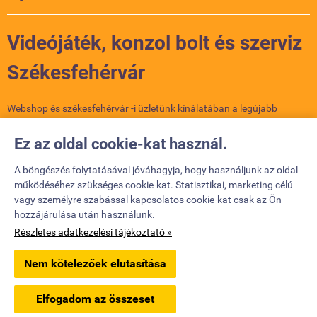
Videójáték, konzol bolt és szerviz
Székesfehérvár
Webshop és székesfehérvár -i üzletünk kínálatában a legújabb
konzolok, játékok és kiegészítők várnak. PlayStation, Xbox, Nintendo
– nálunk minden gamer megtalálja a számítását. Szakértő
Ez az oldal cookie-kat használ.
csapatunk segít a választásban, és szervizünkben a meghibásodott
konzolokat is megjavítjuk. Látogass el hozzánk, vagy rendelj online!
A böngészés folytatásával jóváhagyja, hogy használjunk az oldal
működéséhez szükséges cookie-kat. Statisztikai, marketing célú
vagy személyre szabással kapcsolatos cookie-kat csak az Ön
Elérhetőségek

hozzájárulása után használunk.
Részletes adatkezelési tájékoztató »
playerz.hu -
Kalmár Gergely Ev
-
ÁSZF
-
Adatkezelési tájékoztató
Nem kötelezőek elutasítása
Webáruház készítés
a StartÜzlettel.
Elfogadom az összeset