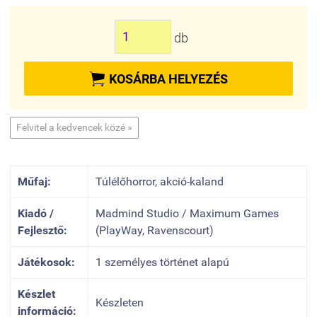
db

KOSÁRBA HELYEZÉS
Felvitel a kedvencek közé »
Műfaj:
Túlélőhorror, akció-kaland
Kiadó /
Madmind Studio / Maximum Games
Fejlesztő:
(PlayWay, Ravenscourt)
Játékosok:
1 személyes történet alapú
Készlet
Készleten
információ: