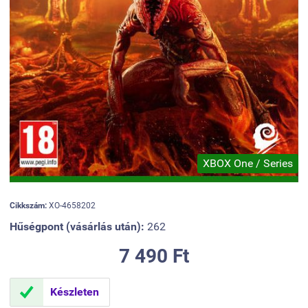
XBOX One / Series
Cikkszám:
XO-4658202
Hűségpont (vásárlás után):
262
7 490 Ft

Készleten