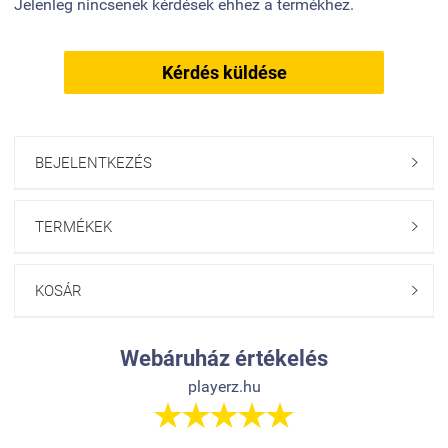
Jelenleg nincsenek kérdések ehhez a termékhez.
Kérdés küldése
BEJELENTKEZÉS

TERMÉKEK

KOSÁR

Webáruház értékelés
playerz.hu




