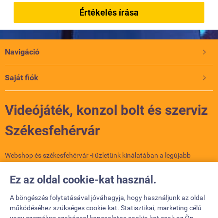
Értékelés írása
Navigáció

Saját fiók

Videójáték, konzol bolt és szerviz
Székesfehérvár
Webshop és székesfehérvár -i üzletünk kínálatában a legújabb
konzolok, játékok és kiegészítők várnak. PlayStation, Xbox, Nintendo
– nálunk minden gamer megtalálja a számítását. Szakértő
Ez az oldal cookie-kat használ.
csapatunk segít a választásban, és szervizünkben a meghibásodott
konzolokat is megjavítjuk. Látogass el hozzánk, vagy rendelj online!
A böngészés folytatásával jóváhagyja, hogy használjunk az oldal
működéséhez szükséges cookie-kat. Statisztikai, marketing célú