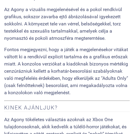
Az Agony a vizuális megjelenésével és a pokol rendkívül
grafikus, sokszor zavarba ejtő ábrázolásával igyekezett
sokkolni. A környezet tele van vérrel, belsőségekkel, torz
testekkel és szexuális tartalmakkal, amelyek célja a
nyomasztó és pokoli atmoszféra megteremtése.
Fontos megjegyezni, hogy a játék a megjelenésekor vitákat
váltott ki a rendkívül explicit tartalma és a grafikus erőszak
miatt. A konzolos verziókat a kiadóknak bizonyos mértékig
cenzúrázniuk kellett a korhatár-besorolási szabályoknak
való megfelelés érdekében, hogy elkerüljék az "Adults Only"
(csak felnőtteknek) besorolást, ami megakadályozta volna
a konzolokon való megjelenést.
KINEK AJÁNLJUK?
Az Agony tökéletes választás azoknak az Xbox One
tulajdonosoknak, akik kedvelik a túlélő-horror játékokat, és
kifejezetten a sötét, groteszk, explicit és "pokoli" témákat