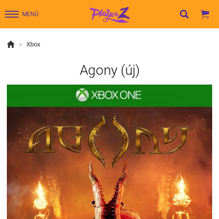


MENÜ

»
Xbox
Agony (új)