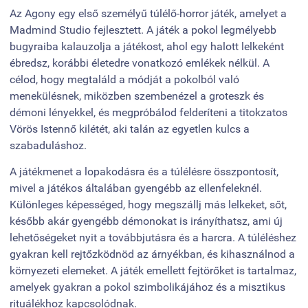
Az Agony egy első személyű túlélő-horror játék, amelyet a
Madmind Studio fejlesztett. A játék a pokol legmélyebb
bugyraiba kalauzolja a játékost, ahol egy halott lelkeként
ébredsz, korábbi életedre vonatkozó emlékek nélkül. A
célod, hogy megtaláld a módját a pokolból való
menekülésnek, miközben szembenézel a groteszk és
démoni lényekkel, és megpróbálod felderíteni a titokzatos
Vörös Istennő kilétét, aki talán az egyetlen kulcs a
szabaduláshoz.
A játékmenet a lopakodásra és a túlélésre összpontosít,
mivel a játékos általában gyengébb az ellenfeleknél.
Különleges képességed, hogy megszállj más lelkeket, sőt,
később akár gyengébb démonokat is irányíthatsz, ami új
lehetőségeket nyit a továbbjutásra és a harcra. A túléléshez
gyakran kell rejtőzködnöd az árnyékban, és kihasználnod a
környezeti elemeket. A játék emellett fejtörőket is tartalmaz,
amelyek gyakran a pokol szimbolikájához és a misztikus
rituálékhoz kapcsolódnak.