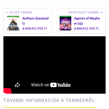


KÖVETKEZŐ TERMÉK
ELŐZŐ TERMÉK
Anthem (használ
Agents of Mayhe
t)
m (új)
4 990 Ft
3 990 Ft
3 490 Ft
2 990 Ft
TOVÁBBI INFORMÁCIÓK A TERMÉKRŐL: