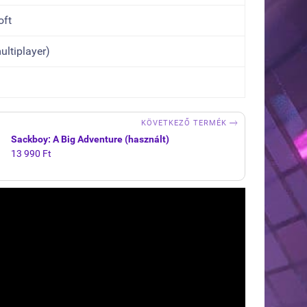
oft
ultiplayer)

KÖVETKEZŐ TERMÉK
Sackboy: A Big Adventure (használt)
13 990 Ft