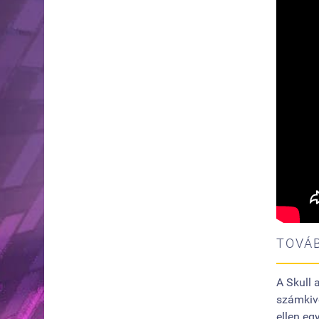
TOVÁB
A Skull 
számkive
ellen eg