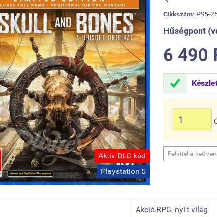
Cikkszám:
PS5-25
Hűségpont (vá
6 490 

Készle
Felvitel a kedve
Aktív DLC kód
Playstation 5
Akció-RPG, nyílt világ