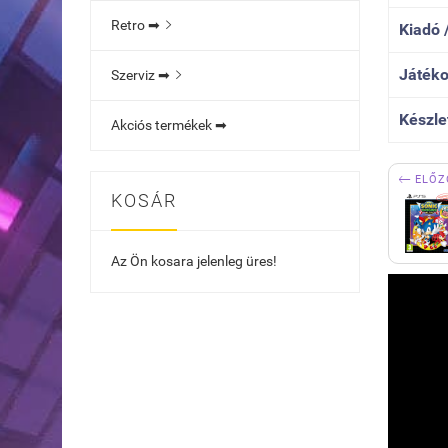
Retro ➡

Kiadó /
Játéko
Szerviz ➡

Készle
Akciós termékek ➡

ELŐZ
KOSÁR
Az Ön kosara jelenleg üres!