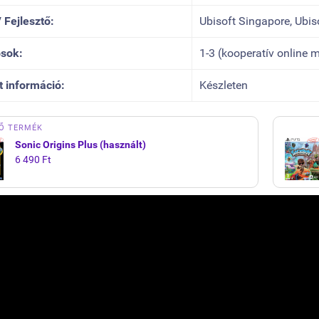
 Fejlesztő:
Ubisoft Singapore, Ubis
sok:
1-3 (kooperatív online m
t információ:
Készleten
Ő TERMÉK
Sonic Origins Plus (használt)
6 490 Ft