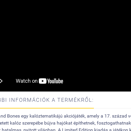
BI INFORMÁCIÓK A TERMÉKRŐL:
and Bones egy kalóztematikájú akciójáték, amely a 17. század v
tett kalóz szerepébe bújva hajókat építhetnek, fosztogathatna
y hatalmas, nyitott világban. A Limited Edition kiadás a játékon k