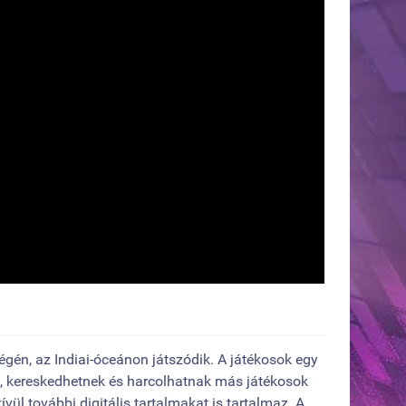
égén, az Indiai-óceánon játszódik. A játékosok egy
k, kereskedhetnek és harcolhatnak más játékosok
ívül további digitális tartalmakat is tartalmaz. A