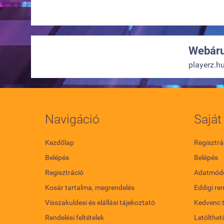
Webáru
playerz.h
Navigáció
Saját 
Kezdőlap
Regisztrá
Belépés
Belépés
Regisztráció
Adatmódo
Kosár tartalma, megrendelés
Eddigi re
Visszakuldesi és elállási tájekoztató
Kedvenc 
Rendelési feltételek
Letölthet