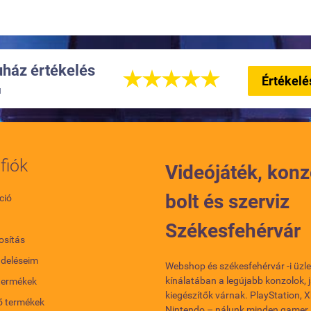
ház értékelés





Értékelé
u
fiók
Videójáték, konz
bolt és szerviz
ció
Székesfehérvár
sítás
ndeléseim
Webshop és székesfehérvár -i üzl
kínálatában a legújabb konzolok, 
termékek
kiegészítők várnak. PlayStation, 
ő termékek
Nintendo – nálunk minden gamer