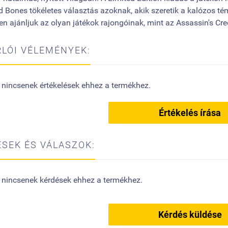
d Bones tökéletes választás azoknak, akik szeretik a kalózos témá
n ajánljuk az olyan játékok rajongóinak, mint az Assassin's Cre
LÓI VÉLEMÉNYEK:
 nincsenek értékelések ehhez a termékhez.
Értékelés írása
SEK ÉS VÁLASZOK:
 nincsenek kérdések ehhez a termékhez.
Kérdés küldése