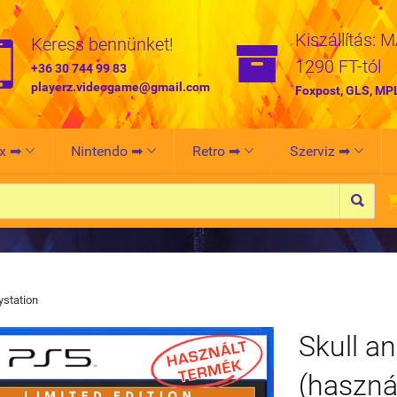
Kiszállítás: 


Keress bennünket!
1290 FT-tól
+36 30 744 99 83
playerz.videogame@gmail.com
Foxpost, GLS, MP
x ➡
Nintendo ➡
Retro ➡
Szerviz ➡





ystation
Skull a
(haszná