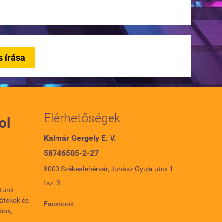
s írása
Elérhetőségek
ol
Kalmár Gergely E. V.
58746505-2-27
8000 Székesfehérvár, Juhász Gyula utca 1.
fsz. 3.
etünk
játékok és
Facebook
Xbox,