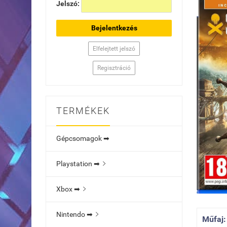
Jelszó:
Bejelentkezés
Elfelejtett jelszó
Regisztráció
TERMÉKEK
Gépcsomagok ➡
Playstation ➡

Xbox ➡

Nintendo ➡

Műfaj: