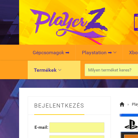
Gépcsomagok ➡
Playstation ➡
Xbo

Termékek


»
Pla
BEJELENTKEZÉS
E-mail: