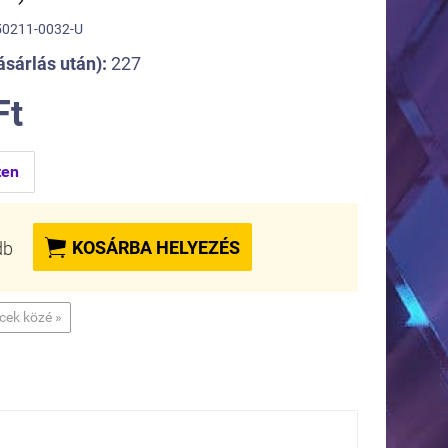
0211-0032-U
sárlás után):
227
Ft
ten

KOSÁRBA HELYEZÉS
db
ncek közé »