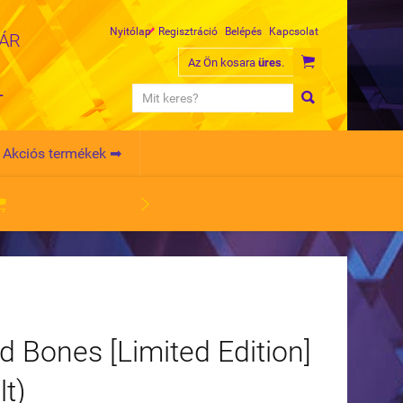
Nyitólap
Regisztráció
Belépés
Kapcsolat
MÁR

Az Ön kosara
üres
.
L

Akciós termékek ➡


Az Ön kosara
üres
.
nd Bones [Limited Edition]
lt)